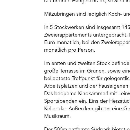
raumhohen Hängeschrank, sowie ei
Mitzubringen sind lediglich Koch- un
In 5 Stockwerken sind insgesamt 145
Zweierappartements untergebracht. D
Euro monatlich, bei den Zweierappar
monatlich pro Person.
Im ersten und zweiten Stock befinde
große Terrasse im Grünen, sowie ein
beliebteste Treffpunkt für gelegentli
Arbeitsplätzen und der hauseigenen
Das bequeme Kinokammerl mit Leinwa
Sportabenden ein. Eins der Herzstü
Keller dar. Außerdem gibt es eine G
Musikraum.
Der 500m entfernte Südpark bietet ei